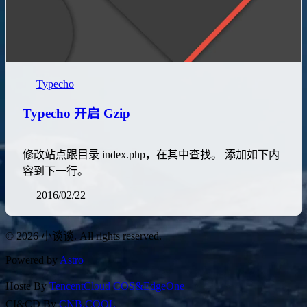
Typecho
Typecho 开启 Gzip
修改站点跟目录 index.php，在其中查找。 添加如下内
容到下一行。
2016/02/22
© 2026 小谈谈. All rights reserved.
Powered by
Astro
Hoste By
TencentCloud COS&EdgeOne
CI&CD By
CNB.COOL