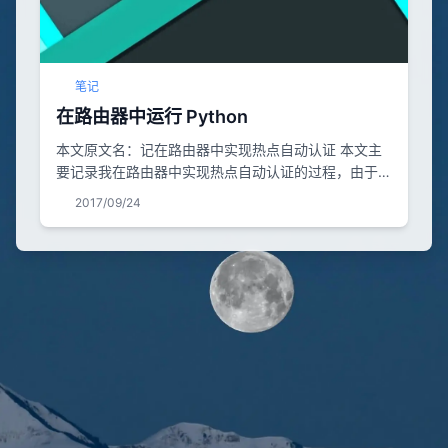
笔记
在路由器中运行 Python
本文原文名：记在路由器中实现热点自动认证 本文主
要记录我在路由器中实现热点自动认证的过程，由于一
些原因，本文不讨论程序。 本文主要提及以下内容。
2017/09/24
1.使用 U 盘扩展 OpenWrt 路由器的存储空间并安装
Python 2.解决 Python 无法加载共享库
libpython2.7.so.1.0 3.将脚本注册为启动项 一些约定
系统：LEDE（OpenWrt） 内存：128M 存储体：
128...