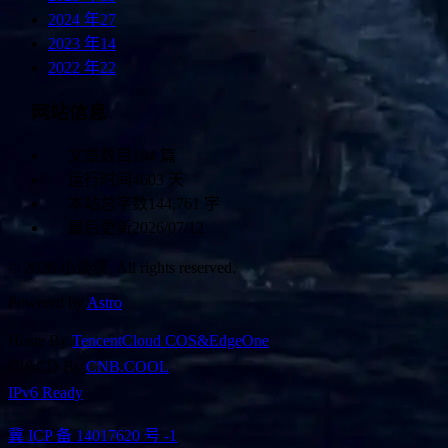
2024 年
27
2023 年
14
2022 年
22
网站信息
文章数目
184 篇
运行时间
4603 天
本站总字数
144,761 字
最后更新
2026/07/12
© 2026 小谈谈. All rights reserved.
Powered by
Astro
Hoste By
TencentCloud COS&EdgeOne
CI&CD By
CNB.COOL
IPv6 Ready
冀 ICP 备 14017620 号 -1