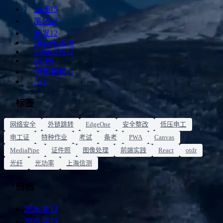
运维
15
笔记
42
开发
12
HomeLab
19
RouterOS
12
BGP
6
博客更新
11
AI
1
标签
网络安全
外链跳转
EdgeOne
安全整改
低压电工
电工证
特种作业
考试
备考
PWA
Canvas
MediaPipe
证件照
图像处理
前端实践
React
otdr
光纤
光功率
上海信测
归档
2026 年
13
2025 年
13