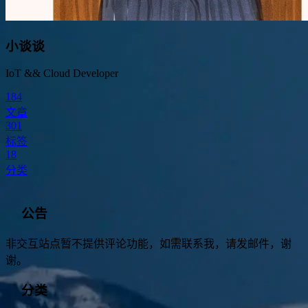
小谈谈
IoT && Cloud Developer
184
文章
301
标签
18
分类
公告
非交互站点暂不提供评论功能，如需联系我，请发邮件，谢
谢。
分类