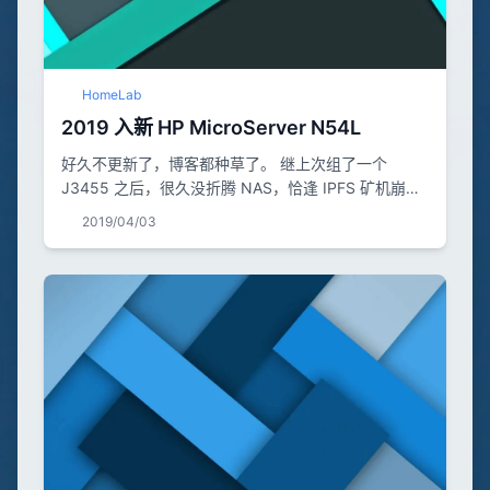
HomeLab
2019 入新 HP MicroServer N54L
好久不更新了，博客都种草了。 继上次组了一个
J3455 之后，很久没折腾 NAS，恰逢 IPFS 矿机崩
盘，打算扩一下家里的 NAS，研究了一下矿渣，发现
2019/04/03
比较坑，买回来要换电源、主板有硬伤、机箱皮很薄等
等一些列风险。最后本着一个垃圾佬的原则，上了一台
HP 的 N54L。 先列个成本吧 类别 项目 价格 服务器整
机 HP N54L ￥ 650 阵列卡 HP P410 ￥ 15 磁盘
HGST 2...