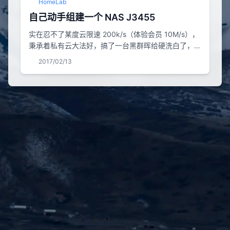
HomeLab
自己动手组建一个 NAS J3455
实在忍不了某度云限速 200k/s（体验会员 10M/s），
秉承着私有云大法好，搞了一台黑群晖给硬洗白了，可
以使用除升级外的一切功能。 首先说几句 测试通过，
2017/02/13
仅供参考 不承担硬件损坏，软件故障，数据丢失的责
任 仅限交流和学习，低调使用，如果资金充裕请不要
使用黑群晖 硬件选型 类 型号 主板 ASROCK
J3455ITX 内存 Samsung DDR3L 1600 4G（拆） 机
箱 鼎鑫 4 盘位...