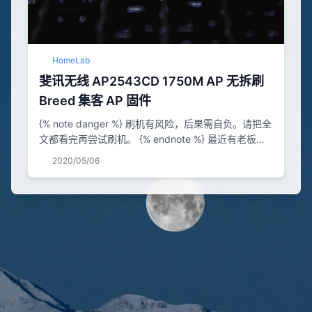
HomeLab
斐讯无线 AP2543CD 1750M AP 无拆刷
Breed 集客 AP 固件
{% note danger %} 刷机有风险，后果需自负。请把全
文都看完再尝试刷机。 {% endnote %} 最近有老板开
了一个斐讯 AP 的车，顺便扩展了一波知识面，原来斐
2020/05/06
讯还做了很多企业级的设备，包括 AP、AC、交换机
等。实在是长见识了。我也搭车撸了两台。 机器挺小
巧的。拆机之后，发现是 QCA9558+QCA9890 方案
的，带三个接口，分别是 LAN1、2 和 Console。 原...