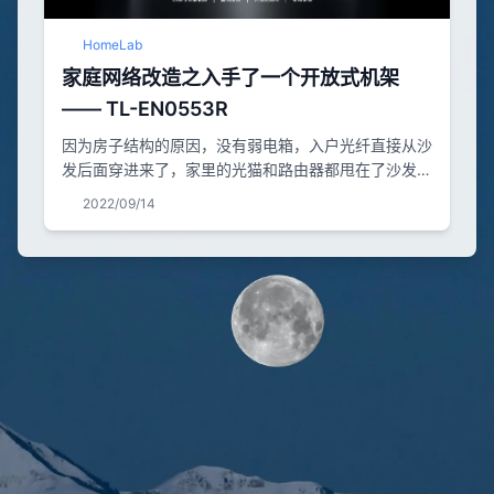
HomeLab
家庭网络改造之入手了一个开放式机架
—— TL-EN0553R
因为房子结构的原因，没有弱电箱，入户光纤直接从沙
发后面穿进来了，家里的光猫和路由器都甩在了沙发旁
边，之前没用架子，就直接丢在地上，因为家里是地
2022/09/14
暖，到冬天就烤起来了。我也想过办法，用主机托架将
光猫和路由器托起来，但是显得沙发旁边特别凌乱。偶
然机会看到 TPLINK 家新品 5U 开放式机架。就打算
入手一个，来改造一下家庭网络这个接入角。 当然，
毫无疑问这是一个开箱大水文。 改造前：俩光猫，一
个 RB...