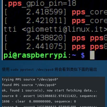
使用
将会看到类似下面的输出
sudo ppstest /dev/pps0
trying PPS source "/dev/pps0"
found PPS source "/dev/pps0"
ok, found 1 source(s), now start fetching data...
source 0 - assert 1421066632.974111422, sequence: 