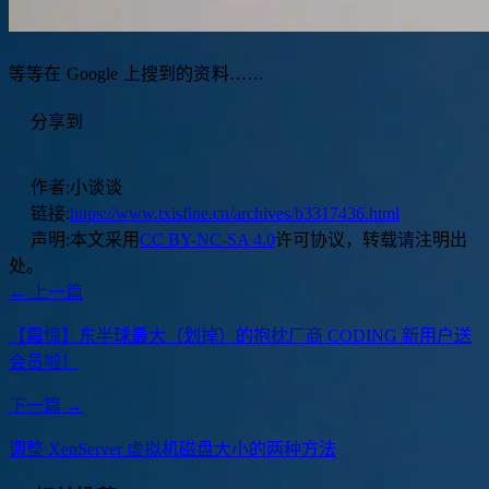
等等在 Google 上搜到的资料……
分享到
作者:
小谈谈
链接:
https://www.txisfine.cn/archives/b3317436.html
声明:
本文采用
CC BY-NC-SA 4.0
许可协议，转载请注明出
处。
← 上一篇
【震惊】东半球最大（划掉）的抱枕厂商 CODING 新用户送
会员啦！
下一篇 →
调整 XenServer 虚拟机磁盘大小的两种方法