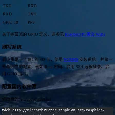
5V
VCC
TXD
RXD
RXD
TXD
GPIO 18
PPS
关于树莓派的 GPIO 定义，请参见
RaspberryPi 英文 WiKi
刷写系统
最小需要一个 8G 的 SD 卡，使用
NOOBS
安装系统，并做一
些基础性的配置，例如 Root 密码、启用 SSH 远程登录、启
用 GPIO 接口。
配置国内软件源
修改后的 /etc/apt/sources.list