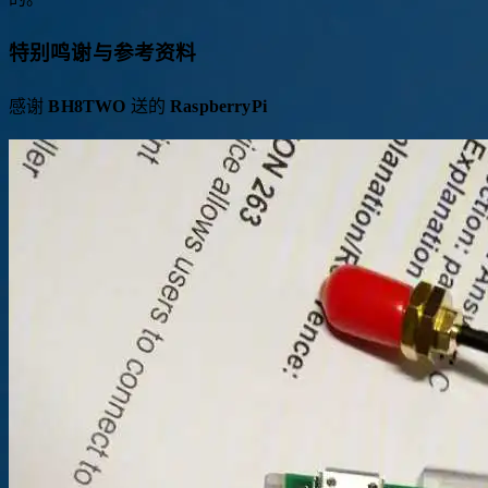
的。
特别鸣谢与参考资料
感谢
BH8TWO
送的
RaspberryPi