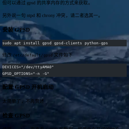
支持 PPS，对于 GPS 的串口连接的 NMEA 语句没有支持，
但可以通过 gpsd 的共享内存的方式来获取。
另外说一句 ntpd 和 chrony 冲突，请二者选其一。
安装 GPSD
sudo apt install gpsd gpsd-clients python-gps
修改
文件如下
/etc/default/gpsd
DEVICES="/dev/ttyAMA0"
GPSD_OPTIONS="-n -G"
配置 GPSD 开机启动
太简单了，不再赘述
检查 GPSD