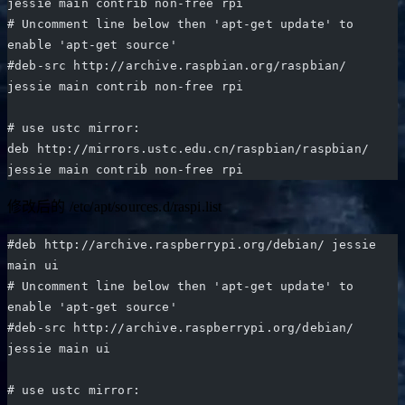
#deb http://mirrordirector.raspbian.org/raspbian/ 
jessie main contrib non-free rpi
# Uncomment line below then 'apt-get update' to 
enable 'apt-get source'
#deb-src http://archive.raspbian.org/raspbian/ 
jessie main contrib non-free rpi
# use ustc mirror:
deb http://mirrors.ustc.edu.cn/raspbian/raspbian/ 
jessie main contrib non-free rpi
修改后的 /etc/apt/sources.d/raspi.list
#deb http://archive.raspberrypi.org/debian/ jessie 
main ui
# Uncomment line below then 'apt-get update' to 
enable 'apt-get source'
#deb-src http://archive.raspberrypi.org/debian/ 
jessie main ui