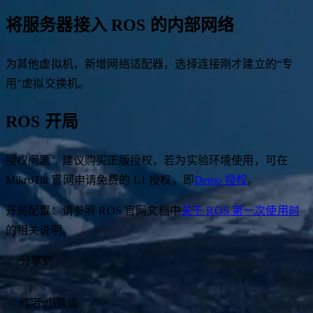
将服务器接入 ROS 的内部网络
为其他虚拟机，新增网络适配器，选择连接刚才建立的“专
用”虚拟交换机。
ROS 开局
授权问题：建议购买正版授权，若为实验环境使用，可在
MikroTik 官网申请免费的 L1 授权，即
Demo 授权
。
开局配置：请参照 ROS 官网文档中
关于 ROS 第一次使用时
的相关说明。
分享到
作者:
小谈谈