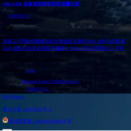
MikroTik 设备如何做抓包和流量记录
2022/03/12
目录
准备工作
开始
创建虚拟机
创建虚拟交换机
ROS 虚拟机的配置
ROS 虚拟机的安装
将服务器接入 ROS 的内部网络
ROS 开局
© 2026 小谈谈. All rights reserved.
Powered by
Astro
Hoste By
TencentCloud COS&EdgeOne
CI&CD By
CNB.COOL
IPv6 Ready
冀 ICP 备 14017620 号 -1
冀公网安备 13068402000054 号