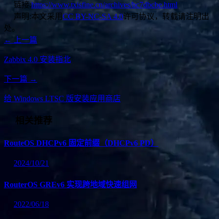
链接:
https://www.txisfine.cn/archives/bc7dbcbe.html
声明:
本文采用
CC BY-NC-SA 4.0
许可协议，转载请注明出
处。
← 上一篇
Zabbix 4.0 安装指北
下一篇 →
给 Windows LTSC 版安装应用商店
相关推荐
RouteOS DHCPv6 固定前缀（DHCPv6 PD）
2024/10/21
RouterOS GREv6 实现跨地域快速组网
2022/06/18