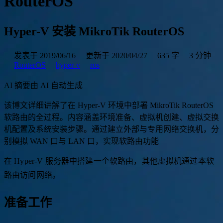
RouterOS
Hyper-V 安装 MikroTik RouterOS
发表于 2019/06/16
更新于 2020/04/27
635 字
3 分钟
RouterOS
hyper-v
ros
AI 摘要
由 AI 自动生成
该
博
文
详
细
讲
解
了
在
H
y
p
e
r
-
V
环
境
中
部
署
M
i
k
r
o
T
i
k
R
o
u
t
e
r
O
S
软
路
由
的
全
过
程
。
内
容
涵
盖
环
境
准
备
、
虚
拟
机
创
建
、
虚
拟
交
换
机
配
置
及
系
统
安
装
步
骤
。
通
过
建
立
外
部
与
专
用
网
络
交
换
机
，
分
别
模
拟
W
A
N
口
与
L
A
N
口
，
实
现
软
路
由
功
能
，
使
其
|
在 Hyper-V 服务器中搭建一个软路由，其他虚拟机通过本软
路由访问网络。
准备工作