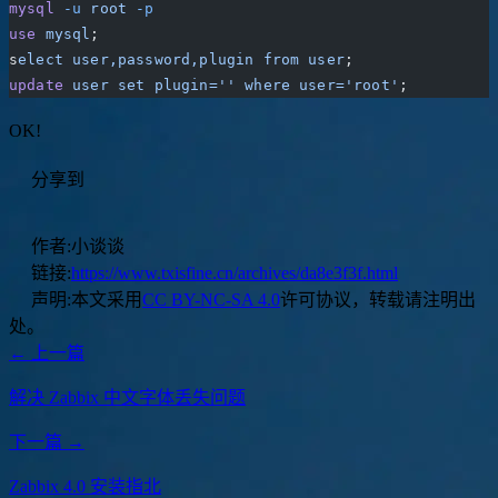
mysql
 -u
 root
 -p
use
 mysql
;
s
elect
 user,password,plugin
 from
 user
;
update
 user
 set
 plugin=''
 where
 user='root'
;
OK!
分享到
作者:
小谈谈
链接:
https://www.txisfine.cn/archives/da8e3f3f.html
声明:
本文采用
CC BY-NC-SA 4.0
许可协议，转载请注明出
处。
← 上一篇
解决 Zabbix 中文字体丢失问题
下一篇 →
Zabbix 4.0 安装指北