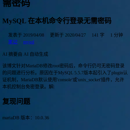
需密码
MySQL 在本机命令行登录无需密码
发表于 2019/04/08
更新于 2020/04/27
141 字
1 分钟
笔记
mysql
AI 摘要
由 AI 自动生成
该
博
文
针
对
M
a
r
i
a
D
B
修
改
r
o
o
t
密
码
后
，
命
令
行
仍
可
无
密
码
登
录
的
问
题
进
行
分
析
。
原
因
在
于
M
y
S
Q
L
5
.
5
.
7
版
本
起
引
入
了
p
l
u
g
i
n
认
证
机
制
，
M
a
r
i
a
D
B
默
认
使
用
'
c
o
n
s
o
l
e
'
或
'
u
n
i
x
_
s
o
c
k
e
t
'
插
件
，
允
许
本
机
控
制
台
免
密
登
录
。
解
决
方
|
复现问题
mariaDB 版本：10.0.36