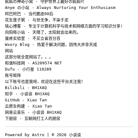
疯疯の神奇小窝
- 守护世界上最好の疯疯吖
Anye の小站
- Always Nurturing Your Enthusiasm
阿巴阿巴
- 当代脆皮00后
花生莲子粥
- 与世无争，不染于泥
铭心博客
- 专注于计算机科学与技术和网络方面的学习知识分享!
向阳哌小站
- 天晴了，太阳就会出来的。
蛋疼实验室
- 不买立省百分百
Wxory Blog
- 热爱于解决问题，因伟大并非天成
网站
这部分就全是网站了。。。
和谐科技网
- AS209574 NET
Dufu
- 小行星 110289
账号矩阵
以下账号也是我呀，欢迎在这些平台关注我！
Bilibili
- BH1XAQ
知乎
- 小谈谈 BH1XAQ
GitHub
- Xiao Tan
云原生构建
- Xiao Tan
网易云音乐
- 小谈谈 BH1XAQ
下厨房
- 互联网打工人的厨房
Powered by Astro | © 2026 小谈谈