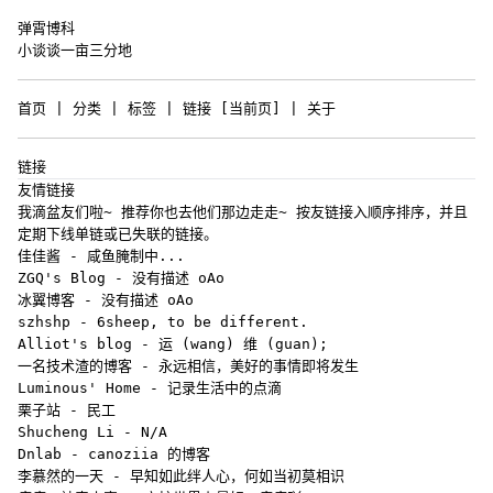
弹霄博科
小谈谈一亩三分地
首页
|
分类
|
标签
|
链接
[当前页] |
关于
链接
友情链接
我滴盆友们啦~ 推荐你也去他们那边走走~ 按友链接入顺序排序，并且
定期下线单链或已失联的链接。
佳佳酱
- 咸鱼腌制中...
ZGQ's Blog
- 没有描述 oAo
冰翼博客
- 没有描述 oAo
szhshp
- 6sheep, to be different.
Alliot's blog
- 运 (wang) 维 (guan);
一名技术渣的博客
- 永远相信，美好的事情即将发生
Luminous' Home
- 记录生活中的点滴
栗子站
- 民工
Shucheng Li
- N/A
Dnlab
- canoziia 的博客
李慕然的一天
- 早知如此绊人心，何如当初莫相识