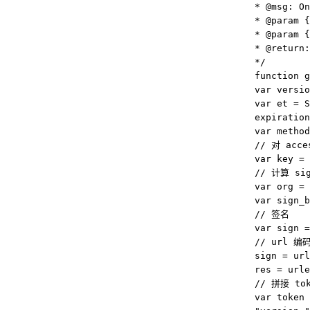
* @msg: O
* @param {
* @param {
* @return:
*/
function g
var versi
var et = 
expirati
var method
// 对 acc
var key = 
// 计算 si
var org = 
var sign_b
// 签名
var sign =
// url 编
sign = url
res = urle
// 拼接 to
var token 