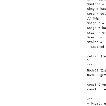
$method = 
$key = bas
$org = $et
// 签名
$sign_b = 
$sign = ba
$sign = ur
$res = url
$token = '
. $method 
return $to
}
```
NodeJS 实
NodeJS 版本
```
const Cryp
const urle
/**
* @name: g