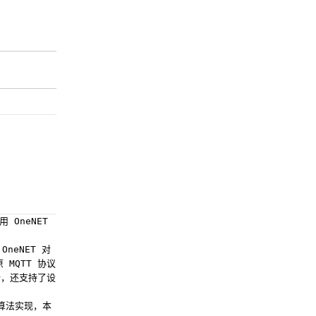
 OneNET
neNET 对
 MQTT 协议
令，还支持了设
的算法实现，本