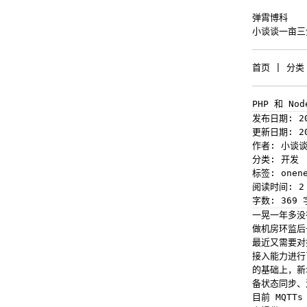
弹霄博科
小谈谈一亩三
首页
|
分类
PHP 和 Nod
发布日期: 20
更新日期: 20
作者: 小谈
分类: 开发
标签: onene
阅读时间: 2
字数: 369 
一晃一年多没有
做机房环监后
最近又需要对接
接入能力进行了
的基础上，新
备状态同步、
目前 MQTT