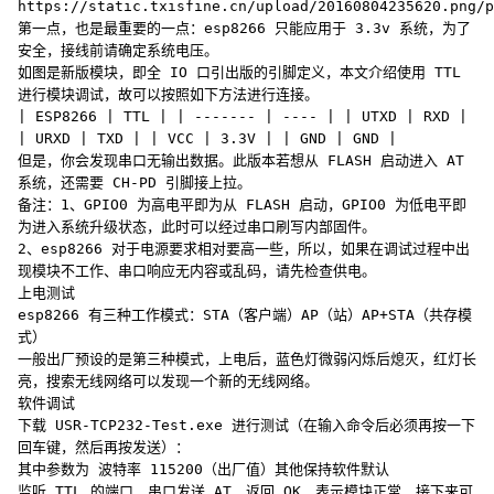
https://static.txisfine.cn/upload/20160804235620.png/p
第一点，也是最重要的一点：esp8266 只能应用于 3.3v 系统，为了
安全，接线前请确定系统电压。
如图是新版模块，即全 IO 口引出版的引脚定义，本文介绍使用 TTL
进行模块调试，故可以按照如下方法进行连接。
| ESP8266 | TTL | | ------- | ---- | | UTXD | RXD |
| URXD | TXD | | VCC | 3.3V | | GND | GND |
但是，你会发现串口无输出数据。此版本若想从 FLASH 启动进入 AT
系统，还需要 CH-PD 引脚接上拉。
备注：1、GPIO0 为高电平即为从 FLASH 启动，GPIO0 为低电平即
为进入系统升级状态，此时可以经过串口刷写内部固件。
2、esp8266 对于电源要求相对要高一些，所以，如果在调试过程中出
现模块不工作、串口响应无内容或乱码，请先检查供电。
上电测试
esp8266 有三种工作模式：STA（客户端）AP（站）AP+STA（共存模
式）
一般出厂预设的是第三种模式，上电后，蓝色灯微弱闪烁后熄灭，红灯长
亮，搜索无线网络可以发现一个新的无线网络。
软件调试
下载 USR-TCP232-Test.exe 进行测试（在输入命令后必须再按一下
回车键，然后再按发送）：
其中参数为 波特率 115200（出厂值）其他保持软件默认
监听 TTL 的端口，串口发送 AT，返回 OK，表示模块正常，接下来可