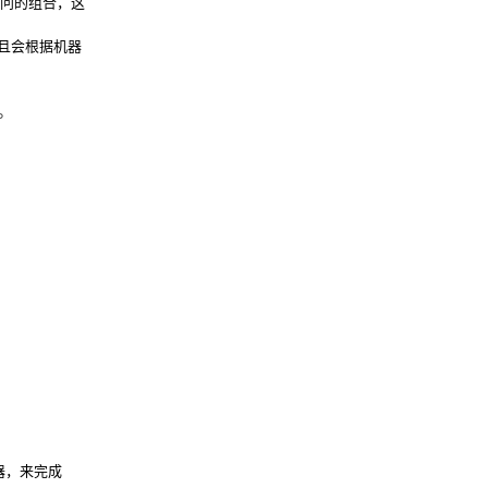
存访问的组合，这
而且会根据机器
。
理器，来完成