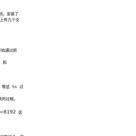
据文档，安装了
务并上传几个文
开始通过抓
 和
等这 5s 过
录的过程。
m=8192
这