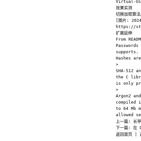
Virtual
效果实测
切换加密算法
[图片: 2024
https://st
扩展延伸
From
READM
Passwords 
supports.
Hashes are
>
SHA-512 an
the C libr
is only pr
>
Argon2 and
compiled i
to 64 Mb m
allowed se
上一篇:
长亭
下一篇:
在 
返回首页
|