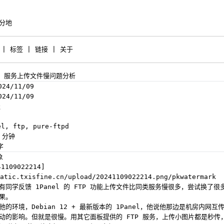
分地
|
标签
|
链接
|
关于
FTP 服务上传文件慢问题分析
24/11/09
24/11/09
谈
l, ftp, pure-ftpd
 分钟
字
象
1109022214]
atic.txisfine.cn/upload/20241109022214.png/pkwatermark
有同学反馈 1Panel 的 FTP 功能上传文件比同类服务慢很多，尝试换了很
果。
的环境，Debian 12 + 最新版本的 1Panel，他说他那边是机房内网
动的影响。但就是很慢。用其它面板提供的 FTP 服务，上传小图片都是秒传