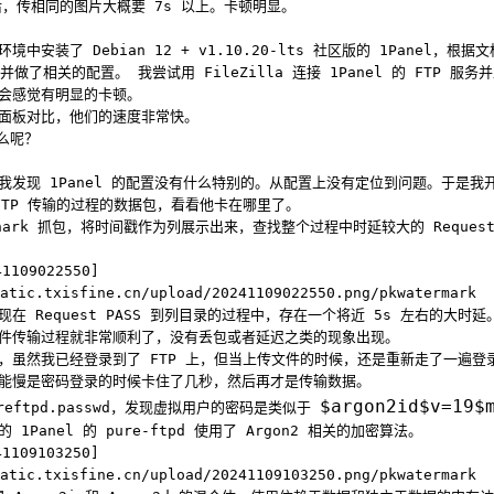
之后，传相同的图片大概要 7s 以上。卡顿明显。
境中安装了 Debian 12 + v1.10.20-lts 社区版的 1Panel，根
pd 并做了相关的配置。 我尝试用 FileZilla 连接 1Panel 的 FTP 服
会感觉有明显的卡顿。
面板对比，他们的速度非常快。
什么呢？
我发现 1Panel 的配置没有什么特别的。从配置上没有定位到问题。于是我
FTP 传输的过程的数据包，看看他卡在哪里了。
Shark 抓包，将时间戳作为列展示出来，查找整个过程中时延较大的 Request
1109022550]
atic.txisfine.cn/upload/20241109022550.png/pkwatermark
在 Request PASS 到列目录的过程中，存在一个将近 5s 左右的大时延。
件传输过程就非常顺利了，没有丢包或者延迟之类的现象出现。
，虽然我已经登录到了 FTP 上，但当上传文件的时候，还是重新走了一遍登
能慢是密码登录的时候卡住了几秒，然后再才是传输数据。
$argon2id$v=19$
reftpd.passwd，发现虚拟用户的密码是类似于
 1Panel 的 pure-ftpd 使用了 Argon2 相关的加密算法。
1109103250]
atic.txisfine.cn/upload/20241109103250.png/pkwatermark