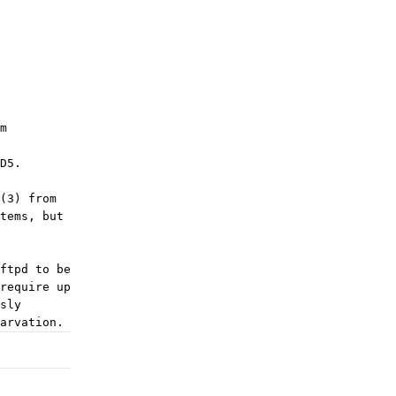
m
D5.
(3) from
tems, but
ftpd to be
require up
sly
arvation.