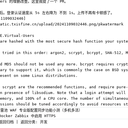
-Users 的增删改查。这里我提了一个 PR。
后。登录认证速度从 5s 左右降为 不到 1s。上传不再有卡顿感了。
1109032446]
atic.txisfine.cn/upload/20241109032446.png/pkwatermark
E.Virtual-Users
are hashed with the most secure hash function your syste
 tried in this order: argon2, scrypt, bcrypt, SHA-512, M
d MD5 should not be used any more. bcrypt requires crypt
ary to support it, which is commonly the case on BSD sys
esent on some Linux distributions.
 scrypt are the recommended functions, and require pure-
n presence of libsodium. Note that a login attempt will 
emory, and 100% of a CPU core. The number of simultaneou
ssions should be tuned accordingly to avoid resources st
雷池 WAF 专业版配置同步功能小测（多机多活）
Docker Zabbix 中启用 HTTPS
返回归档
|
返回分类: 开发