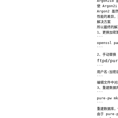
Argon2i
使 Argon
Argon2
性能的差异，
解决方案
所以最终的解决
1、更换加密算
```
openssl pa
```
2、手动替换 
ftpd/pur
```
用户名:加密后
```
编辑文件中对
3、重建数据
```
pure-pw mk
```
重建数据库，
由于 pure