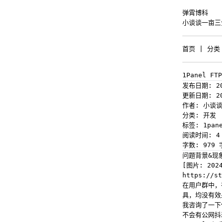
弹霄博科
小谈谈一亩三
首页
|
分类
1Panel 
发布日期: 20
更新日期: 20
作者: 小谈
分类: 开发
标签: 1pane
阅读时间: 4
字数: 979 
问题背景&现
[图片: 2024
https://st
在用户群中，
具，均没有效
我咨询了一下他
不会有公网抖