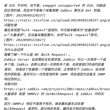
```
是 OID 不对吗，也不是，snmpget unsupported 的 OID，均能返
回正常的值，而且并不是每个采集周期 Zabbix 都无法 Get 到值。
[图片: 20220505220237]
https://static.txisfine.cn/upload/20220505220237.png/p
问题处理
最后发现是“bulk request”造成的，中文版本翻译为“批量请求”
or“大量请求”。在设备采集配置中，关闭“bulk request”即可。
[图片: 20220505215827]
https://static.txisfine.cn/upload/20220505215827.png/p
为什么会这样
需要了解一下什么是 BR（Bulk Request）。
Zabbix Server 会定期向主机请求值，Zabbix 可以一次请求一个或
多个值。Zabbix 会默认尝试一次获取多个值，也就是我们所说的批量
请求。 但是这个批量是一个增量的过程，正常情况下 Zabbix 会试探
性的获取值，直到可以一次性查询所有 SNMP 项目或因为设备无 SNMP
响应而终止。
关联代码：
https://git.zabbix.com/projects/ZBX/repos/zabbix/brows
大量请求 就是 SNMPv2 的 GetBulkRequest 在 Zabbix 中的实
现。
因为 SNMPv2 响应不是原子性的，被采集机器无法处理
BulkRequest 请求时，部分响应失败，最终会只响应部分结果。