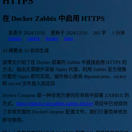
HTTPS
在 Docker Zabbix 中启用 HTTPS
发表于 2024/12/10
更新于 2024/12/10
261 字
1 分钟
Zabbix
zabbix
docker
https
AI 摘要
由 AI 自动生成
该
博
文
介
绍
了
在
D
o
c
k
e
r
部
署
的
Z
a
b
b
i
x
中
直
接
启
用
H
T
T
P
S
的
方
法
。
指
出
无
需
额
外
安
装
N
g
i
n
x
代
理
，
利
用
Z
a
b
b
i
x
官
方
镜
像
内
置
的
N
g
i
n
x
即
可
实
现
。
操
作
核
心
是
将
d
h
p
a
r
a
m
.
p
e
m
、
s
s
l
.
k
e
y
和
s
s
l
.
c
e
r
t
文
件
放
入
指
定
目
录
。
Docker Compose 是一种非常方便的在系统中部署 ZABBIX 的
方式，
https://github.com/zabbix/zabbix-docker
项目中已经提供
了非常完整的 DockerCompose 配置文件，我们只要简单修改
即可使用。