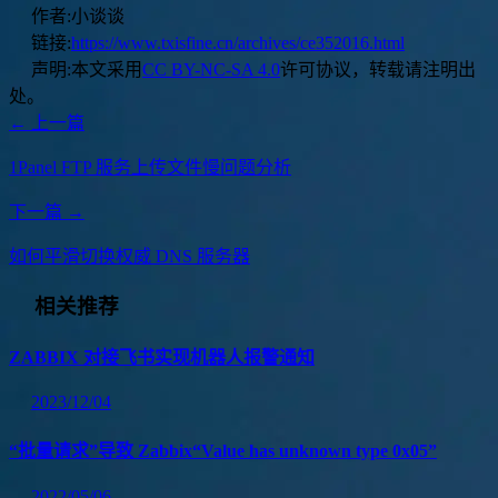
作者:
小谈谈
链接:
https://www.txisfine.cn/archives/ce352016.html
声明:
本文采用
CC BY-NC-SA 4.0
许可协议，转载请注明出
处。
← 上一篇
1Panel FTP 服务上传文件慢问题分析
下一篇 →
如何平滑切换权威 DNS 服务器
相关推荐
ZABBIX 对接飞书实现机器人报警通知
2023/12/04
“批量请求”导致 Zabbix“Value has unknown type 0x05”
2022/05/06