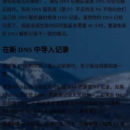
改现有域名的解析），请在 DNS 切换前或者 DNS 完全切换
后操作。有的 DNS 服务商（很少）不支持当 NS 不指向他们
自己的 DNS 服务器时修改 DNS 记录。虽然你的 DNS 已经
切走了，但是全球生效时间可能最多需要 48 小时，要避免新
旧 DNS 解析记录不一致的情况。
在新 DNS 中导入记录
根据新 DNS 的规则，导入记录即可，至少保证线路和值一
致。
老的 DNS 厂商可能会自动生成 SOA 记录或 NS 记录，如果
新 DNS 是托管 DNS，则这类记录无需被导入。如果新 DNS
是自建 DNS，一般这类记录需要认为规划添加 NS 记录和
NS 对应的 A、AAAA 记录到新 DNS 服务器上。
需要额外注意的是，如果自建 DNS，在服务器上加的 NS 信