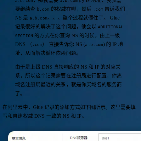
，那我需要
的 IP 地址，我就需
a.b.com
a.b.com
要继续查
的权威在哪，然后
告诉我们
b.com
.com
NS 是
。。。整个过程就僵住了。 Glue
a.b.com
记录很好的解决了这个问题，他会以
ADDITIONAL
的方式在你查询 NS 的时候，由上一级
SECTION
DNS （
） 直接告诉你 NS (
) 的 IP 地
.com
a.b.com
址，从而解决循环依赖问题。
由于是上级 DNS 直接响应的 NS 和 IP 的对应关
系，所以这个记录需要在注册局进行配置，你离
域名注册局最近的关系，就是你买域名的服务商
了。
在阿里云中，Glue 记录的添加方式如下图所示。这里需要填
写和自建权威 DNS 一致的 NS 和 IP。