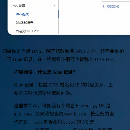
如果你是自建 DNS，除了修改域名 DNS 之外，还需要维护
一下 Glue 记录。在一些域名注册商也被称为 DNS Host。
扩展阅读：什么是 Glue 记录？
Glue 记录了权威 DNS 域名和 IP 的对应关系，主
要解决解析的循环依赖问题。
这里举个🌰，例如我有个域名
，其 NS 是
b.com
。如果我想查询
，按递归的查
a.b.com
www.b.com
询过程，
告诉我们
的 NS 是
.com
b.com