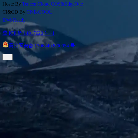
Hoste By
TencentCloud COS&EdgeOne
CI&CD By
CNB.COOL
IPv6 Ready
冀 ICP 备 14017620 号 -1
冀公网安备 13068402000054 号