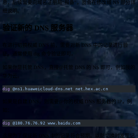
息，后续需要向域名注册局“报备”，我会在修改域 NS 部分详
细说明。
验证新的 DNS 服务器
在进行切换权威 DNS 前，需要对新 DNS 中的记录进行验
证。通常使用 dig 命令验证即可。
如果你是托管 DNS，直接@托管 DNS 的 NS 即可，例如我的
华为云。
dig
 @ns1.huaweicloud-dns.net
 net.hex.ac.cn
如果是自建 DNS，则需要@你的权威 DNS 服务器的 IP，例
如：
dig
 @180.76.76.92
 www.baidu.com
这是为了保证新 DNS 中的记录符合预期。以防切换时发现记