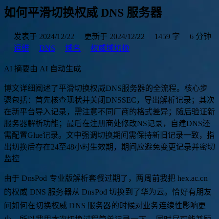
如何平滑切换权威 DNS 服务器
发表于 2024/12/22
更新于 2024/12/22
1459 字
6 分钟
运维
DNS
域名
权威域切换
AI 摘要
由 AI 自动生成
博
文
详
细
阐
述
了
平
滑
切
换
权
威
D
N
S
服
务
器
的
全
流
程
。
核
心
步
骤
包
括
：
首
先
核
查
现
状
并
关
闭
D
N
S
S
E
C
，
导
出
解
析
记
录
；
其
次
在
新
平
台
导
入
记
录
，
需
注
意
不
同
厂
商
的
格
式
差
异
；
随
后
验
证
新
服
务
器
解
析
功
能
；
最
后
在
注
册
商
处
修
改
N
S
记
录
，
自
建
D
N
S
还
需
配
置
G
l
u
e
记
录
。
文
中
强
调
切
换
期
间
需
保
持
新
旧
记
录
一
致
，
指
出
切
换
后
存
在
2
4
至
4
8
小
时
生
效
期
，
期
间
应
避
免
变
更
记
录
并
密
切
监
控
解
析
状
态
，
以
保
障
业
务
连
续
性
。
|
由于 DnsPod 专业版解析套餐过期了，两周前我把 hex.ac.cn
的权威 DNS 服务器从 DnsPod 切换到了华为云。恰好有朋友
问如何在切换权威 DNS 服务器的时候对业务连续性影响更