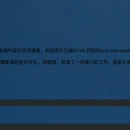
类
插
件
提
升
访
问
速
度
，
包
括
用
于
压
缩
H
T
M
L
代
码
的
h
e
x
o
-
h
t
m
l
-
m
i
n
i
f
我对本博客做的些许优化，很惭愧，就做了一点微小的工作，谢谢大