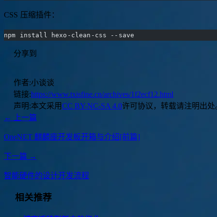
CSS 压缩插件：
npm install hexo-clean-css --save
分享到
作者:
小谈谈
链接:
https://www.txisfine.cn/archives/1f2ecf12.html
声明:
本文采用
CC BY-NC-SA 4.0
许可协议，转载请注明出处
← 上一篇
OneNET 麒麟座开发板开箱与介绍[前篇]
下一篇 →
智能硬件的设计开发流程
相关推荐