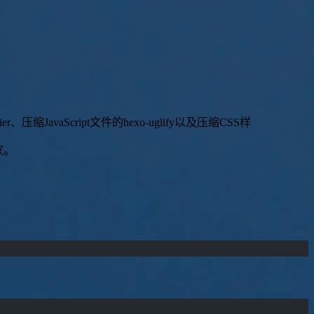
i
e
r
、
压
缩
J
a
v
a
S
c
r
i
p
t
文
件
的
h
e
x
o
-
u
g
l
i
f
y
以
及
压
缩
C
S
S
样
式
的
h
e
x
o
|
家。