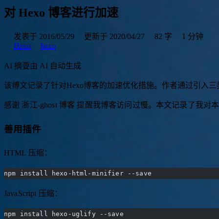
对 Hexo 博客进行加速
发表于 2016/05/29
更新于 2020/04/27
82 字
1 分钟
Hexo
hexo
AI 摘要
由 AI 自动生成
该
博
文
记
录
了
针
对
H
e
x
o
博
客
的
加
速
优
化
措
施
。
作
者
通
过
引
入
三
感谢 浙江-ghost 博客 提醒我博客访问过慢。本文记录了
善用插件
HTML 压缩：
npm install hexo-html-minifier --save
JavaScript 压缩：
npm install hexo-uglify --save