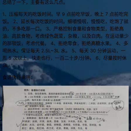
医生根据我的情况，给我指定了一套饮食和运动方案，我简单
总结了一下，主要有这么几点。
1、压缩每天的吃饭时间。早 9 点前吃早饭，晚上 7 点前吃完
饭。 2、延长每次吃饭的时间。细嚼慢咽，慢慢吃，吃饱了就
扔，不多吃那一口。 3、严格控制食量和食物类型，拒绝高
油、高盐食物，考虑绿色蔬菜，杂粮，以及白肉。在运动量少
的那顿饭，考虑代餐。 4、拒绝零食，拒绝高糖水果。 4、多
喝热水。保证每天 2.5L~3L 水。 5、每天 30 分钟运动，一
周 5 次以上。快走也行，一百二十步/分钟。 6、尽量按时休
息。
食谱执行说明：