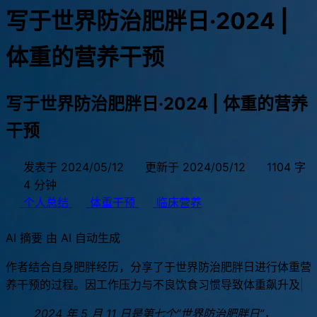
写于世界防治肥胖日·2024 |
体重的营养干预
写于世界防治肥胖日·2024 | 体重的营养
干预
发表于 2024/05/12
更新于 2024/05/12
1104 字
4 分钟
个人总结
体重干预
临床营养
AI 摘要
由 AI 自动生成
作
者
结
合
自
身
肥
胖
经
历
，
分
享
了
于
世
界
防
治
肥
胖
日
进
行
体
重
营
养
干
预
的
过
程
。
因
工
作
压
力
与
不
良
饮
食
习
惯
导
致
体
重
飙
升
及
健
康
预
警
，
作
者
前