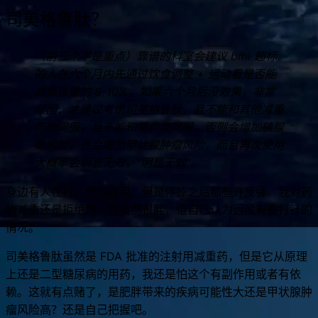
另外就是确实需要早睡，晚睡了会饿的更难受。
司美格鲁肽？
（前三个字是重点）靠谱的科室会建议 bmi 超标
的人在六个月内先通过饮食调整 + 运动看是否能
减掉体重的 8-10%，如果六个月后没效果，非常
顽固，才建议考虑司美格鲁肽，且不能和其他减重
药物同服，且不能和草药类同服，否则会增加胰腺
炎风险，也会增加甲状腺肿瘤风险，而且再次使用
大概率会明显无效，“明显无效”。
身边有人在打，也很管用。但是停掉之后都些许反弹。我对药
物减重还是拒绝的，我虽然很胖，但自己认为远没有要打针的
情况。
司美格鲁肽虽然是 FDA 批准的注射用减重药，但是它从原理
上还是二型糖尿病的用药，我还是怕这个有副作用或者有依
赖。这就有点赌了，是肥胖带来的疾病可能性大还是甲状腺肿