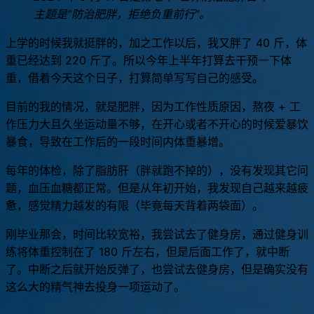
2024 年 5 月 11 日是第七个“世界防治肥胖日”，
主题是“防治肥胖，拒绝负重前行”。
上学的时候我就挺胖的，加之工作以后，我又胖了 40 斤，体
重已经达到 220 斤了。所以今年上半年打算去干预一下体
重，借着今天这个日子，打算简单写写自己的感受。
目前的我的情况，就是肥胖，因为工作性质原因，熬夜 + 工
作压力大且久坐运动量不够，在开心或者不开心的时候爱暴饮
暴食，导致在工作后的一段时间内体重暴增。
每年的体检，除了脂肪肝（胖就跑不掉的），没有发现其它问
题，血压血糖都正常。但是从年初开始，我发现自己越来越疲
惫，感觉精力越发的有限（毕竟每天背着两袋面）。
刚毕业那会，时间比较宽裕，我尝试去了健身房，通过健身训
练将体重控制在了 180 斤左右，但是后面工作了，就中断
了。中断之后就开始反弹了，也尝试去健身房，但是确实没有
这么大的精气神去投身一项运动了。