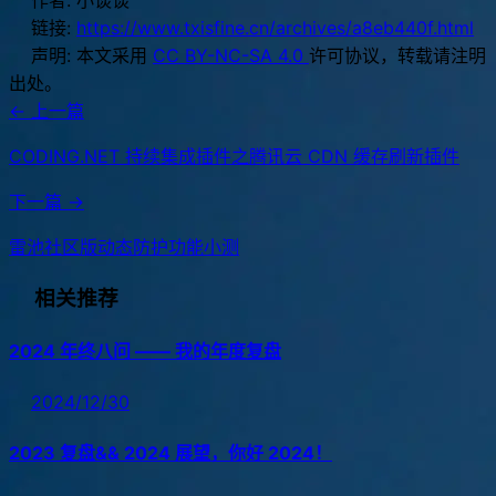
作者:
小谈谈
链接:
https://www.txisfine.cn/archives/a8eb440f.html
声明:
本文采用
CC BY-NC-SA 4.0
许可协议，转载请注明
出处。
← 上一篇
CODING.NET 持续集成插件之腾讯云 CDN 缓存刷新插件
下一篇 →
雷池社区版动态防护功能小测
相关推荐
2024 年终八问 —— 我的年度复盘
2024/12/30
2023 复盘&& 2024 展望，你好 2024！