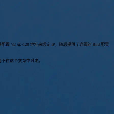
并
配
置
/
3
2
或
/
1
2
8
地
址
来
绑
定
I
P
，
随
后
提
供
了
详
细
的
B
i
r
d
配
置
的事情不在这个文章中讨论。