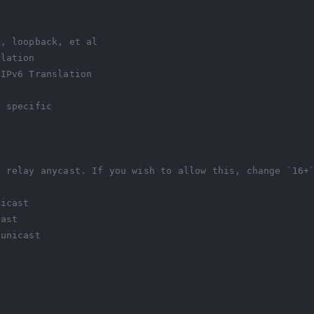
e, loopback, et al
slation
/IPv6 Translation
e specific
4 relay anycast. If you wish to allow this, change `16+
nicast
cast
 unicast