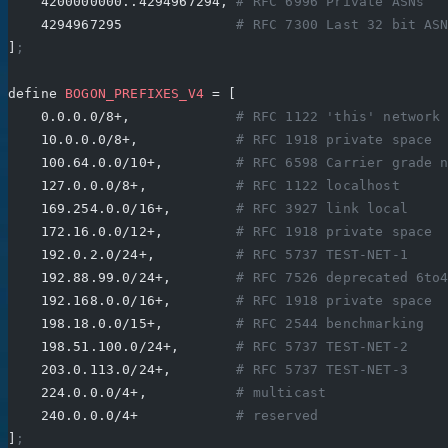
    4200000000..4294967294, 
# RFC 6996 Private ASNs
    4294967295              
# RFC 7300 Last 32 bit AS
]
;
define 
BOGON_PREFIXES_V4
 = [
    0.0.0.0/8+,             
# RFC 1122 'this' network
    10.0.0.0/8+,            
# RFC 1918 private space
    100.64.0.0/10+,         
# RFC 6598 Carrier grade 
    127.0.0.0/8+,           
# RFC 1122 localhost
    169.254.0.0/16+,        
# RFC 3927 link local
    172.16.0.0/12+,         
# RFC 1918 private space
    192.0.2.0/24+,          
# RFC 5737 TEST-NET-1
    192.88.99.0/24+,        
# RFC 7526 deprecated 6to
    192.168.0.0/16+,        
# RFC 1918 private space
    198.18.0.0/15+,         
# RFC 2544 benchmarking
    198.51.100.0/24+,       
# RFC 5737 TEST-NET-2
    203.0.113.0/24+,        
# RFC 5737 TEST-NET-3
    224.0.0.0/4+,           
# multicast
    240.0.0.0/4+            
# reserved
]
;