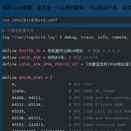
修改 Bird 配置，这里是一个示例的配置，可以按这个来，这里
vim
 /etc/bird/bird.conf
# 下面是配置文件
log 
"/var/log/bird.log"
 { debug, trace, info, remote,
define 
ROUTER_ID
 = 你机器的公网v4地址
; # 例如 6.6.6.6
define 
LOCAL_ASN
 = 你的AS号
; # 例如 114514
define 
LOCAL_ASN_IPV6_PREFIX_SET
 = [你要宣告的IPv6地址段]
define 
BOGON_ASNS
 = [
    0,                      
# RFC 7607
    23456,                  
# RFC 4893 AS_TRANS
    64496..64511,           
# RFC 5398 and documentat
    64512..65534,           
# RFC 6996 Private ASNs
    65535,                  
# RFC 7300 Last 16 bit AS
    65536..65551,           
# RFC 5398 and documentat
    65552..131071,          
# RFC IANA reserved ASNs