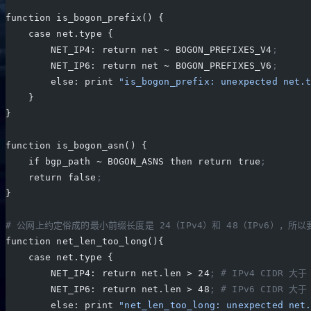
function is_bogon_prefix() {
    case net.type {
        NET_IP4: return net ~ BOGON_PREFIXES_V4
;
        NET_IP6: return net ~ BOGON_PREFIXES_V6
;
        else: print 
"is_bogon_prefix: unexpected net.
    }
}
function is_bogon_asn() {
    if bgp_path ~ BOGON_ASNS then return true
;
    return false
;
}
# 公网上约定俗成的最小前缀长度是 24（IPv4）和 48（IPv6），所
function net_len_too_long(){
    case net.type {
        NET_IP4: return net.len > 24
; # IPv4 CIDR 大
        NET_IP6: return net.len > 48
; # IPv6 CIDR 大
        else: print 
"net_len_too_long: unexpected net