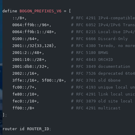
define 
BOGON_PREFIXES_V6
 = [
    ::/8+,                  
# RFC 4291 IPv4-compatibl
    0064:ff9b::/96+,        
# RFC 6052 IPv4/IPv6 Tran
    0064:ff9b:1::/48+,      
# RFC 8215 Local-Use IPv4
    0100::/64+,             
# RFC 6666 Discard-Only
    2001::/32{33,128},      
# RFC 4380 Teredo, no mor
    2001:2::/48+,           
# RFC 5180 BMWG
    2001:10::/28+,          
# RFC 4843 ORCHID
    2001:db8::/32+,         
# RFC 3849 documentation
    2002::/16+,             
# RFC 7526 deprecated 6to
    3ffe::/16+, 5f00::/8+,  
# RFC 3701 old 6bone
    fc00::/7+,              
# RFC 4193 unique local u
    fe80::/10+,             
# RFC 4291 link local uni
    fec0::/10+,             
# RFC 3879 old site local
    ff00::/8+               
# RFC 4291 multicast
]
;
router id ROUTER_ID
;