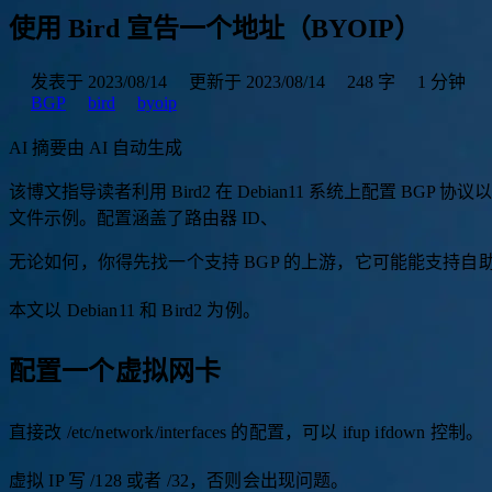
使用 Bird 宣告一个地址（BYOIP）
发表于 2023/08/14
更新于 2023/08/14
248 字
1 分钟
BGP
bird
byoip
AI 摘要
由 AI 自动生成
该
博
文
指
导
读
者
利
用
B
i
r
d
2
在
D
e
b
i
a
n
1
1
系
统
上
配
置
B
G
P
协
议
以
文
件
示
例
。
配
置
涵
盖
了
路
由
器
I
D
、
A
S
N
定
义
及
B
o
g
o
|
无论如何，你得先找一个支持 BGP 的上游，它可能能支持自助开通
本文以 Debian11 和 Bird2 为例。
配置一个虚拟网卡
直接改 /etc/network/interfaces 的配置，可以 ifup ifdown 控制。
虚拟 IP 写 /128 或者 /32，否则会出现问题。