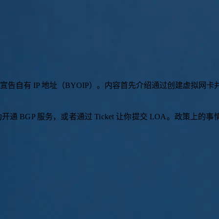
宣
告
自
有
I
P
地
址
（
B
Y
O
I
P
）
。
内
容
首
先
介
绍
通
过
创
建
虚
拟
网
卡
 BGP 服务，或者通过 Ticket 让你提交 LOA。政策上