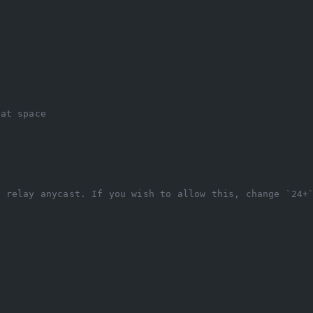
N
nat space
4 relay anycast. If you wish to allow this, change `24+