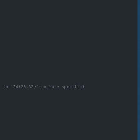
` to `24{25,32}`(no more specific)