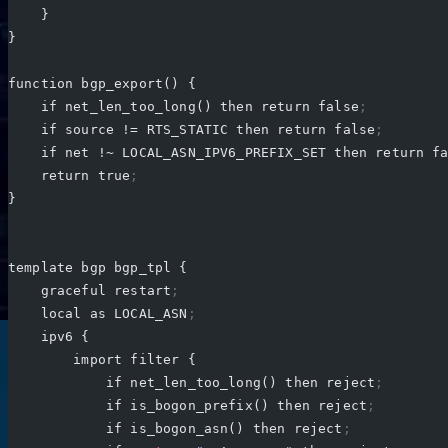
    }
}
function bgp_export() {
    if net_len_too_long() then return false
;
    if source != RTS_STATIC then return false
;
    if net !~ LOCAL_ASN_IPV6_PREFIX_SET then return f
    return true
;
}
template bgp bgp_tpl {
    graceful restart
;
    local as LOCAL_ASN
;
    ipv6 {
        import filter {
            if net_len_too_long() then reject
;
            if is_bogon_prefix() then reject
;
            if is_bogon_asn() then reject
;