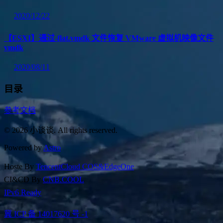
2020/12/22
【ESXI】通过-flat.vmdk 文件恢复 VMware 虚拟机映像文件
vmdk
2020/08/11
目录
参考文档
© 2026 小谈谈. All rights reserved.
Powered by
Astro
Hoste By
TencentCloud COS&EdgeOne
CI&CD By
CNB.COOL
IPv6 Ready
冀 ICP 备 14017620 号 -1