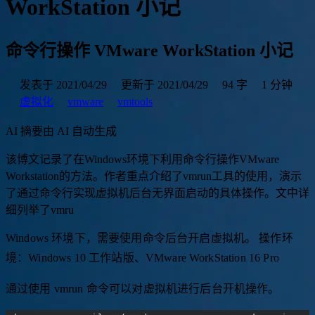
WorkStation 小记
命令行操作 VMware WorkStation 小记
发表于 2021/04/29
更新于 2021/04/29
94 字
1 分钟
虚拟化
vmware
vmtools
AI 摘要
由 AI 自动生成
该
博
文
记
录
了
在
W
i
n
d
o
w
s
环
境
下
利
用
命
令
行
操
作
V
M
w
a
r
e
W
o
r
k
s
t
a
t
i
o
n
的
方
法
。
作
者
重
点
介
绍
了
v
m
r
u
n
工
具
的
使
用
，
演
示
了
通
过
命
令
行
实
现
虚
拟
机
后
台
无
界
面
启
动
的
具
体
操
作
。
文
中
详
细
列
举
了
v
m
r
u
n
的
常
用
|
Windows 环境下，需要使用命令后台开启虚拟机。 操作环
境：Windows 10 工作站版、VMware WorkStation 16 Pro
通过使用 vmrun 命令可以对虚拟机进行后台开机操作。