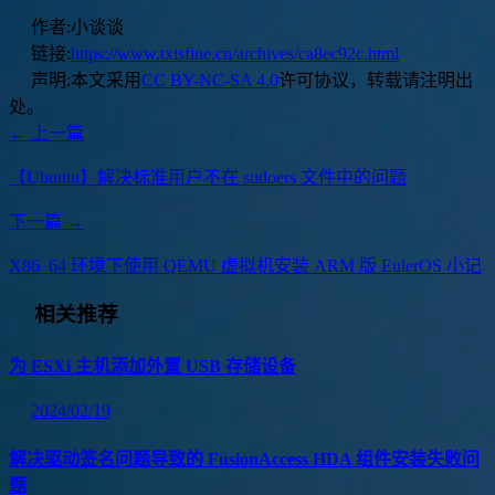
作者:
小谈谈
链接:
https://www.txisfine.cn/archives/ca8ec92c.html
声明:
本文采用
CC BY-NC-SA 4.0
许可协议，转载请注明出
处。
← 上一篇
【Ubuntu】解决标准用户不在 sudoers 文件中的问题
下一篇 →
X86_64 环境下使用 QEMU 虚拟机安装 ARM 版 EulerOS 小记
相关推荐
为 ESXi 主机添加外置 USB 存储设备
2024/02/19
解决驱动签名问题导致的 FusionAccess HDA 组件安装失败问
题