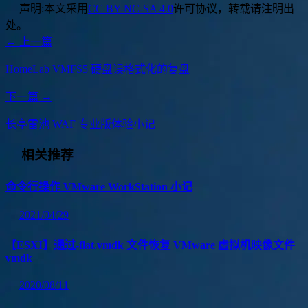
声明:
本文采用
CC BY-NC-SA 4.0
许可协议，转载请注明出
处。
← 上一篇
HomeLab VMFS5 硬盘误格式化的复盘
下一篇 →
长亭雷池 WAF 专业版体验小记
相关推荐
命令行操作 VMware WorkStation 小记
2021/04/29
【ESXI】通过-flat.vmdk 文件恢复 VMware 虚拟机映像文件
vmdk
2020/08/11