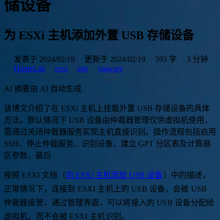
储设备
为 ESXi 主机添加外置 USB 存储设备
发表于 2024/02/19
更新于 2024/02/19
593 字
3 分钟
HomeLab
esxi
usb
vmware
AI 摘要
由 AI 自动生成
该
博
文
介
绍
了
在
E
S
X
i
主
机
上
挂
载
外
置
U
S
B
存
储
设
备
的
具
体
方
法
。
默
认
情
况
下
U
S
B
设
备
由
仲
裁
器
管
理
仅
供
虚
拟
机
使
用
，
需
通
过
关
闭
仲
裁
器
服
务
实
现
主
机
直
接
识
别
。
操
作
流
程
包
括
启
用
S
S
H
、
停
止
仲
裁
服
务
、
识
别
设
备
、
建
立
G
P
T
分
区
表
及
计
算
扇
区
参
数
，
最
后
利
用
v
m
k
f
s
t
o
o
l
s
格
式
|
按照 ESXI 文档（
向 ESXi 主机添加 USB 设备
）中的描述，
正常情况下，连接到 ESXI 主机上的 USB 设备，会被 USB
仲裁器接管，通过管理界面，可以将接入的 USB 设备分配给
虚拟机，而不会被 ESXI 主机识别。