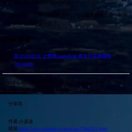
/dev/disks/mpx.vmhba33:C0:T0:L0:1
5、挂载成功，回到 ESXI 界面中，可以看到数据存储中有刚
才的 USB 存储设备分区了。
扩展阅读
在 ESXi/ESX 上使用 partedUtil 命令行实用程序
(1036609)
COVER: 腾讯混元大模型，提示词“写实风格画图，一个人，
正在操作服务器，服务器上插着一个 USB 硬盘”。
分享到
作者:
小谈谈
链接:
https://www.txisfine.cn/archives/f7b0d241.html