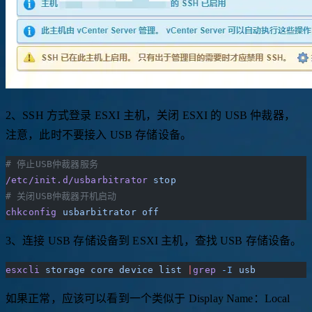
2、SSH 方式登录 ESXI 主机，关闭 ESXI 的 USB 仲裁器，
注意，此时不要接入 USB 存储设备。
# 停止USB仲裁器服务
/etc/init.d/usbarbitrator
 stop
# 关闭USB仲裁器开机启动
chkconfig
 usbarbitrator
 off
3、连接 USB 存储设备到 ESXI 主机，查找 USB 存储设备。
esxcli
 storage
 core
 device
 list
 |
grep
 -I
 usb
如果正常，应该可以看到一个类似于 Display Name：Local