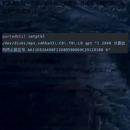
如果是只分一个区，那么终止扇区号=柱面数 X 磁头数 X 每
磁道的扇区数 - 1。
4.4、创建分区
partedUtil
 setptbl
/dev/disks/mpx.vmhba33
\:
C0
\:
T0
\:
L0
 gpt
 "1 2048 计算出
的终止扇区号 AA31E02A400F11DB9590000C2911D1B8 0"
“1 2048 计算出的终止扇区号
AA31E02A400F11DB9590000C2911D1B8 0” 对应了 “partNum
startSector endSector type/guid attribute”
为什么 guid 是 AA31E02A400F11DB9590000C2911D1B8？你
猜（
4.5、格式化分区，注意，这里有个:1
vmkfstools -C vmfs5 -S USB-DISK-1