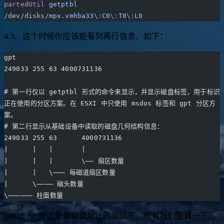
partedUtil
 getptbl
/dev/disks/mpx.vmhba33
\:
C0
\:
T0
\:
L0
4.3、这个时候你应该能看到两行信息，如下：
gpt
249033 255 63 4000731136
# 第一行仅以 getptbl 形式的命令来显示，并显示磁盘标签，用于标识
正在使用的分区方案。在 ESXI 中只使用 msdos 标签和 gpt 分区方
案。
# 第二行显示从基础设备中读取的磁盘几何结构信息：
249033 255 63      4000731136
|      |   |       |
|      |   |       \—– 扇区数量
|      |   \——– 每磁道扇区数量
|      \———— 磁头数量
\—————— 柱面数量
partedUtil 分区需要知道起止的扇区号，所有我们要算一下。