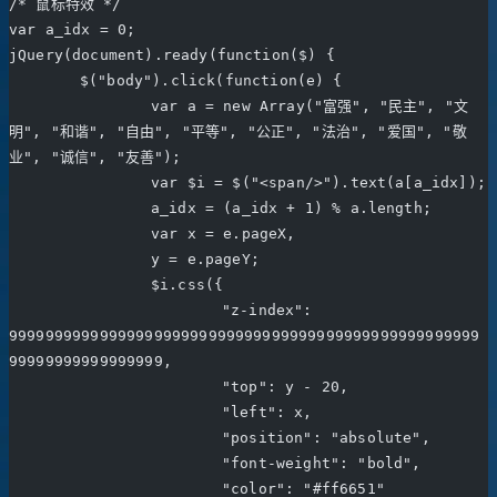
/* 鼠标特效 */
var a_idx = 0;
jQuery(document).ready(function($) {
	$("body").click(function(e) {
		var a = new Array("富强", "民主", "文
明", "和谐", "自由", "平等", "公正", "法治", "爱国", "敬
业", "诚信", "友善");
		var $i = $("<span/>").text(a[a_idx]);
		a_idx = (a_idx + 1) % a.length;
		var x = e.pageX,
		y = e.pageY;
		$i.css({
			"z-index": 
9999999999999999999999999999999999999999999999999999
99999999999999999,
			"top": y - 20,
			"left": x,
			"position": "absolute",
			"font-weight": "bold",
			"color": "#ff6651"