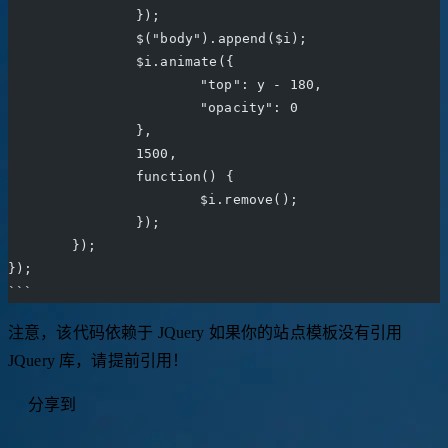
		});
		$("body").append($i);
		$i.animate({
			"top": y - 180,
			"opacity": 0
		},
		1500,
		function() {
			$i.remove();
		});
	});
});
```
注意，该代码依赖于 JQuery 如果你的站点模板没有引用
JQuery 库，请提前引用！
分享到