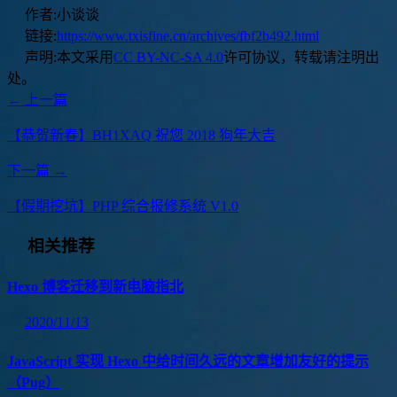
作者:
小谈谈
链接:
https://www.txisfine.cn/archives/fbf2b492.html
声明:
本文采用
CC BY-NC-SA 4.0
许可协议，转载请注明出
处。
← 上一篇
【恭贺新春】BH1XAQ 祝您 2018 狗年大吉
下一篇 →
【假期挖坑】PHP 综合报修系统 V1.0
相关推荐
Hexo 博客迁移到新电脑指北
2020/11/13
JavaScript 实现 Hexo 中给时间久远的文章增加友好的提示
（Pug）