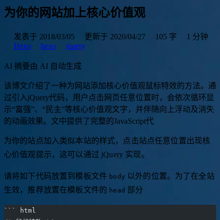
为你的网站加上核心价值观
发表于 2018/03/05
更新于 2020/04/27
105 字
1 分钟
Hexo
hexo
jquery
AI 摘要
由 AI 自动生成
该
博
文
介
绍
了
一
种
为
网
站
添
加
核
心
价
值
观
鼠
标
特
效
的
方
法
。
通
过
引
入
j
Q
u
e
r
y
代
码
，
用
户
点
击
网
页
任
意
位
置
时
，
会
依
次
循
环
显
示
“
富
强
”
、
“
民
主
”
等
核
心
价
值
观
文
字
，
并
伴
随
向
上
浮
动
及
消
失
的
动
画
效
果
。
文
中
提
供
了
完
整
的
J
a
v
a
S
c
r
i
p
t
代
码
，
为你的站点加入类似本站的样式，点击站点任意位置出现核
心价值观提示，这可以通过 jQuery 实现。
请将如下代码放置到模板文件
以外的位置。为了在全站
body
生效，推荐放置在模板文件的
部分
head
``` html