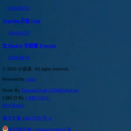
2016/03/22
Typecho 开启 Gzip
2016/02/22
在 Docker 中部署 Typecho
2016/04/16
© 2026 小谈谈. All rights reserved.
Powered by
Astro
Hoste By
TencentCloud COS&EdgeOne
CI&CD By
CNB.COOL
IPv6 Ready
冀 ICP 备 14017620 号 -1
冀公网安备 13068402000054 号