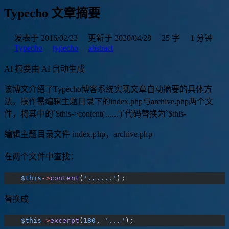
Typecho 文章摘要
发表于 2016/02/23
更新于 2020/04/28
25 字
1 分钟
Typecho
typecho
abstract
AI 摘要
由 AI 自动生成
该
博
文
介
绍
了
T
y
p
e
c
h
o
博
客
系
统
实
现
文
章
自
动
摘
要
的
具
体
方
法
。
操
作
需
编
辑
主
题
目
录
下
的
i
n
d
e
x
.
p
h
p
与
a
r
c
h
i
v
e
.
p
h
p
两
个
文
件
，
将
其
中
的
`
$
t
h
i
s
-
>
c
o
n
t
e
n
t
(
'
.
.
.
.
.
.
'
)
`
代
码
替
换
为
`
$
t
h
i
s
-
>
e
编辑主题目录文件 index.php，archive.php
在两个文件中查找：
    $this
->
content
(
'......'
);
替换成
    $this
->
excerpt
(
180
, 
'...'
);